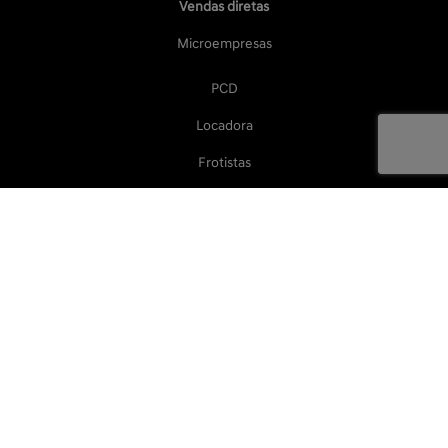
Vendas diretas
Microempresas
PCD
Locadora
Frotistas
Taxistas
Produtor rural
Autoescolas
Governo
Serviços
Agendamento online
Revisão e manutenção