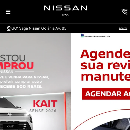
GO: Saga Nissan Goiânia Av. 85
Alterar