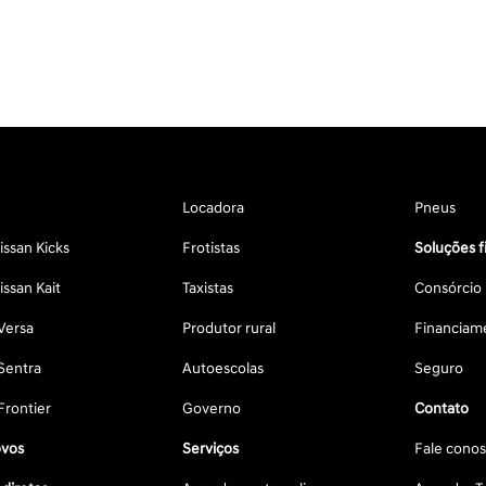
Locadora
Pneus
ssan Kicks
Frotistas
Soluções f
ssan Kait
Taxistas
Consórcio
Versa
Produtor rural
Financiam
Sentra
Autoescolas
Seguro
Frontier
Governo
Contato
vos
Serviços
Fale cono