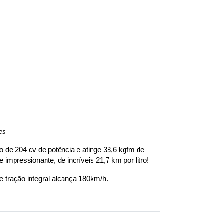
res
 de 204 cv de potência e atinge 33,6 kgfm de 
mpressionante, de incríveis 21,7 km por litro!
e tração integral alcança 180km/h.