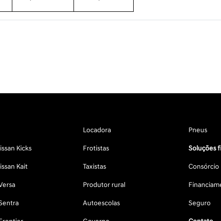
Locadora
Pneus
ssan Kicks
Frotistas
Soluções f
ssan Kait
Taxistas
Consórcio
Versa
Produtor rural
Financiam
Sentra
Autoescolas
Seguro