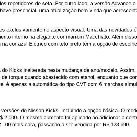
os repetidores de seta. Por outro lado, a versão Advance e 
have presencial, uma atualização bem-vinda que acrescenta
s exclusivamente no aspecto visual. Uma das novidades é q
ento interno na elegante cor marrom Macchiato. Além disso,
 na cor azul Elétrico com teto preto têm a opção de escolh
 do Kicks inalterada nesta mudança de ano/modelo. Assim, 
 de torque quando abastecido com etanol, enquanto que com 
vel é apenas a automática do tipo CVT com 6 marchas simu
 versões do Nissan Kicks, incluindo a opção básica. O mod
 2.000. O mesmo aumento foi aplicado ao adicionar a centra
2.100 mais cara, passando a ser vendida por R$ 123.690.