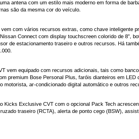
 uma antena com um estilo mais moderno em forma de barbat
nas são da mesma cor do veículo.
em com vários recursos extras, como chave inteligente pres
ia Nissan Connect com display touchscreen colorido de 8", bo
ensor de estacionamento traseiro e outros recursos. Há ta
.000.
VT vem equipado com recursos adicionais, tais como banco
som premium Bose Personal Plus, faróis dianteiros em LED c
 motorista, ar-condicionado digital automático e outros re
o Kicks Exclusive CVT com o opcional Pack Tech acrescenta
ruzado traseiro (RCTA), alerta de ponto cego (BSW), assiste