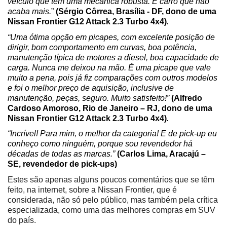
veículo que tem uma mecânica robusta. É carro que não 
acaba mais.
”
(
Sérgio Côrrea, Brasília - DF, dono de uma 
Nissan Frontier G12 Attack 2.3 Turbo 4x4)
.
“Uma ótima opção em picapes, com excelente posição de 
dirigir, bom comportamento em curvas, boa potência, 
manutenção típica de motores a diesel, boa capacidade de 
carga. Nunca me deixou na mão. É uma picape que vale 
muito a pena, pois já fiz comparações com outros modelos 
e foi o melhor preço de aquisição, inclusive de 
manutenção, peças, seguro. Muito satisfeito!” 
(Alfredo 
Cardoso Amoroso, Rio de Janeiro – RJ, dono 
de uma 
Nissan Frontier G12 Attack 2.3 Turbo 4x4
)
.
“Incrível! Para mim, o melhor da categoria! E de pick-up eu 
conheço como ninguém, porque sou revendedor há 
décadas de todas as marcas.” 
(Carlos Lima, Aracajú – 
SE, revendedor de pick-ups)
Estes são apenas alguns poucos comentários que se têm 
feito, na internet, sobre a Nissan Frontier, que é 
considerada, não só pelo público, mas também pela crítica 
especializada, como uma das melhores compras em SUV 
do país.