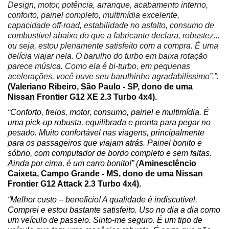
Design, motor, potência, arranque, acabamento interno, 
conforto, painel completo, multimídia excelente, 
capacidade off-road, estabilidade no asfalto, consumo de 
combustível abaixo do que a fabricante declara, robustez... 
ou seja, estou plenamente satisfeito com a compra. É uma 
delícia viajar nela. O barulho do turbo em baixa rotação 
parece música. Como ela é bi-turbo, em pequenas 
acelerações, você ouve seu barulhinho agradabilíssimo”.”. 
(Valeriano Ribeiro, São Paulo - SP, dono de uma 
Nissan Frontier G12 XE 2.3 Turbo 4x4).
“Conforto, freios, motor, consumo, painel e multimídia. É 
uma pick-up robusta, equilibrada e pronta para pegar no 
pesado. Muito confortável nas viagens, principalmente 
para os passageiros que viajam atrás. Painel bonito e 
sóbrio, com computador de bordo completo e sem faltas. 
Ainda por cima, é um carro bonito!” (
Aminesclêncio 
Caixeta, Campo Grande - MS, dono de uma Nissan 
Frontier G12 Attack 2.3 Turbo 4x4).
“Melhor custo – beneficio! A qualidade é indiscutível. 
Comprei e estou bastante satisfeito. Uso no dia a dia como 
um veículo de passeio. Sinto-me seguro. É um tipo de 