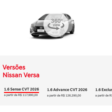
Versões
Nissan Versa
1.6 Sense CVT 2026
1.6 Advance CVT 2026
1.6 Excl
a partir de R$ 117.990,00
a partir de R$ 126.290,00
a partir de 