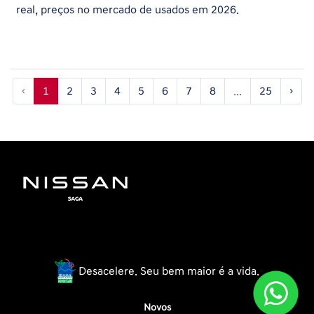
real, preços no mercado de usados em 2026.
‹
1
2
3
4
5
6
7
8
...
25
›
Desacelere. Seu bem maior é a vida.
Novos