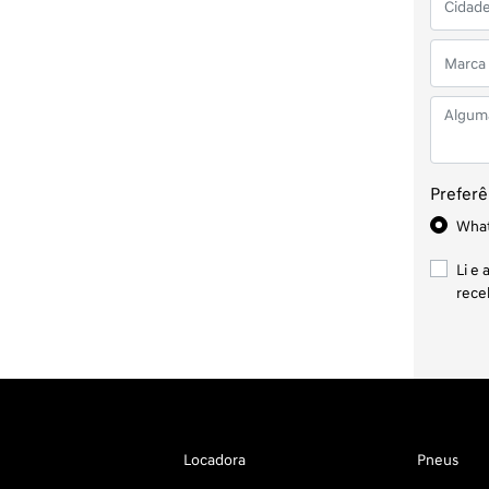
Preferê
Wha
Li e 
rece
Locadora
Pneus