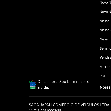
Novo Ni
Novo Ni
Nissan 
Nissan 
Nissan 
Semino
Vendas 
Microe
PCD
Desacelere. Seu bem maior é
a vida.
Nossas
SAGA JAPAN COMERCIO DE VEICULOS LTDA
11.748.698/0002-25