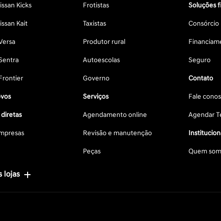
ssan Kicks
Frotistas
Soluções f
ssan Kait
Taxistas
Consórcio
Versa
Produtor rural
Financiam
Sentra
Autoescolas
Seguro
Frontier
Governo
Contato
vos
Serviços
Fale cono
diretas
Agendamento online
Agendar Te
mpresas
Revisão e manutenção
Institucion
Peças
Quem som
 lojas