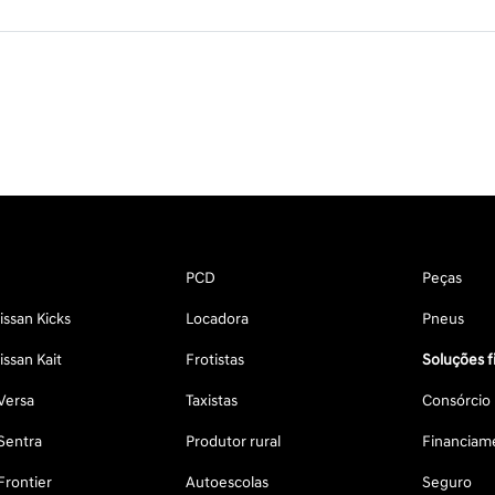
PCD
Peças
ssan Kicks
Locadora
Pneus
ssan Kait
Frotistas
Soluções f
Versa
Taxistas
Consórcio
Sentra
Produtor rural
Financiam
Frontier
Autoescolas
Seguro