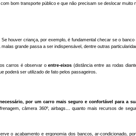
om bom transporte público e que não precisam se deslocar muito no
 Se houver criança, por exemplo, é fundamental checar se o banco d
malas grande passa a ser indispensável, dentre outras particularida
os carros é observar o 
entre-eixos
 (distância entre as rodas dian
 poderá ser utilizado de fato pelos passageiros. 
ecessário, por um carro mais seguro e confortável para a sua
 de frenagem, câmera 360º, airbags… quanto mais recursos de seg
bserve o acabamento e ergonomia dos bancos, ar-condicionado, po