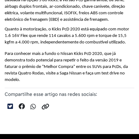
Baseada na opção S do Kicks, a versão PcD ganha ainda, de série, 
airbags duplos frontais, ar-condicionado, chave canivete, direção 
elétrica, volante multifuncional, ISOFIX, freios ABS com controle 
eletrônico de frenagem (EBD) e assistência de frenagem.
Quanto à motorização, o Kicks PcD 2020 está equipado com motor 
1.6 16V Flex que rende 114 cavalos a 5.600 rpm e torque de 15,5 
kgfm a 4.000 rpm, independentemente do combustível utilizado.
Para conhecer mais a fundo o Nissan Kicks PcD 2020, que já 
demonstra todo potencial para repetir o feito da versão 2019 e 
faturar o prêmio de “Melhor Compra” entre os SUVs para PcDs, da 
revista Quatro Rodas, visite a Saga Nissan e faça um test drive no 
modelo.
Compartilhe esse artigo nas redes sociais: