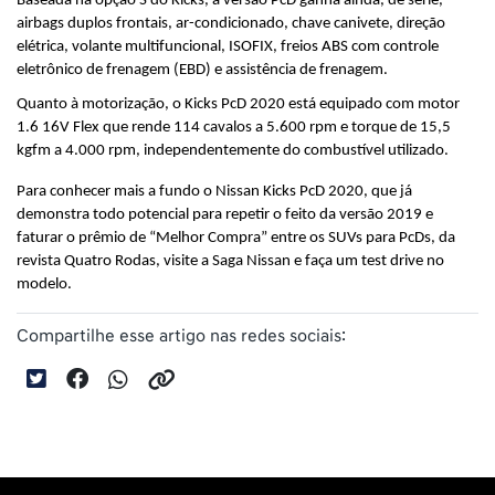
Baseada na opção S do Kicks, a versão PcD ganha ainda, de série, 
airbags duplos frontais, ar-condicionado, chave canivete, direção 
elétrica, volante multifuncional, ISOFIX, freios ABS com controle 
eletrônico de frenagem (EBD) e assistência de frenagem.
Quanto à motorização, o Kicks PcD 2020 está equipado com motor 
1.6 16V Flex que rende 114 cavalos a 5.600 rpm e torque de 15,5 
kgfm a 4.000 rpm, independentemente do combustível utilizado.
Para conhecer mais a fundo o Nissan Kicks PcD 2020, que já 
demonstra todo potencial para repetir o feito da versão 2019 e 
faturar o prêmio de “Melhor Compra” entre os SUVs para PcDs, da 
revista Quatro Rodas, visite a Saga Nissan e faça um test drive no 
modelo.
Compartilhe esse artigo nas redes sociais: