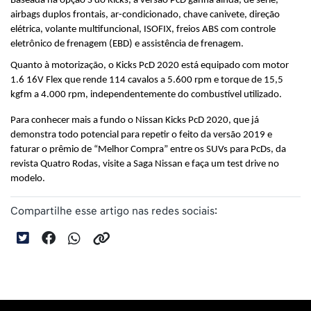
Baseada na opção S do Kicks, a versão PcD ganha ainda, de série, 
airbags duplos frontais, ar-condicionado, chave canivete, direção 
elétrica, volante multifuncional, ISOFIX, freios ABS com controle 
eletrônico de frenagem (EBD) e assistência de frenagem.
Quanto à motorização, o Kicks PcD 2020 está equipado com motor 
1.6 16V Flex que rende 114 cavalos a 5.600 rpm e torque de 15,5 
kgfm a 4.000 rpm, independentemente do combustível utilizado.
Para conhecer mais a fundo o Nissan Kicks PcD 2020, que já 
demonstra todo potencial para repetir o feito da versão 2019 e 
faturar o prêmio de “Melhor Compra” entre os SUVs para PcDs, da 
revista Quatro Rodas, visite a Saga Nissan e faça um test drive no 
modelo.
Compartilhe esse artigo nas redes sociais: