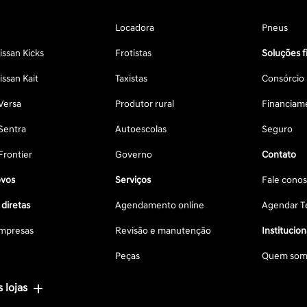
Locadora
Pneus
ssan Kicks
Frotistas
Soluções f
ssan Kait
Taxistas
Consórcio
Versa
Produtor rural
Financiam
Sentra
Autoescolas
Seguro
Frontier
Governo
Contato
vos
Serviços
Fale cono
diretas
Agendamento online
Agendar Te
mpresas
Revisão e manutenção
Institucion
Peças
Quem som
 lojas