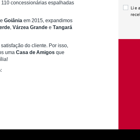
 e 110 concessionárias espalhadas
Li e 
rece
de
Goiânia
em 2015,
expandimos
erde
,
Várzea Grande
e
Tangará
atisfação do cliente. Por isso,
mos uma
Casa de Amigos
que
lia!
: