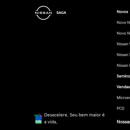
Novos
Novo Ni
Novo Ni
Nissan 
Nissan 
Nissan 
Semino
Vendas 
Microe
PCD
Desacelere. Seu bem maior é
a vida.
Nossas