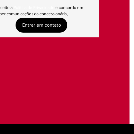
aceito a
Política de Privacidade
e concordo em
ber comunicações da concessionária.
Entrar em contato