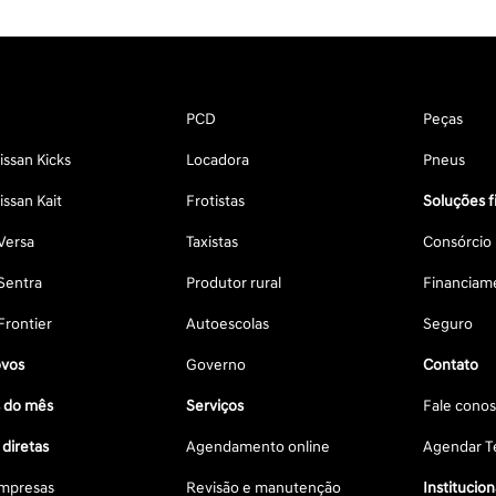
PCD
Peças
ssan Kicks
Locadora
Pneus
ssan Kait
Frotistas
Soluções f
Versa
Taxistas
Consórcio
Sentra
Produtor rural
Financiam
Frontier
Autoescolas
Seguro
vos
Governo
Contato
s do mês
Serviços
Fale cono
diretas
Agendamento online
Agendar Te
mpresas
Revisão e manutenção
Institucion