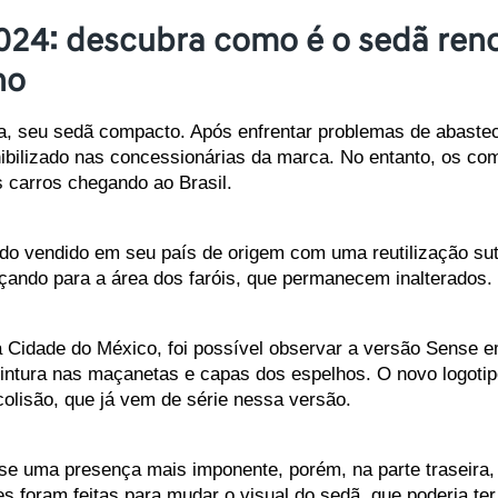
2024: descubra como é o sedã ren
no
sa, seu sedã compacto. Após enfrentar problemas de abaste
ibilizado nas concessionárias da marca. No entanto, os co
carros chegando ao Brasil.
o vendido em seu país de origem com uma reutilização sutil
ndo para a área dos faróis, que permanecem inalterados. 
 Cidade do México, foi possível observar a versão Sense em
ntura nas maçanetas e capas dos espelhos. O novo logotipo 
colisão, que já vem de série nessa versão.
se uma presença mais imponente, porém, na parte traseira, a
s foram feitas para mudar o visual do sedã, que poderia ter