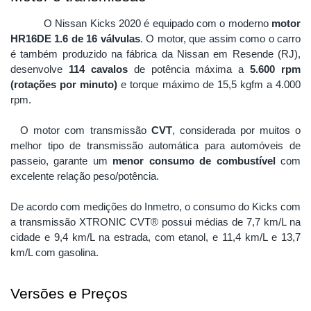
O Nissan Kicks 2020 é equipado com o moderno 
motor 
HR16DE 1.6 de 16 válvulas
. O motor, que assim como o carro 
é também produzido na fábrica da Nissan em Resende (RJ), 
desenvolve 
114 cavalos
 de potência máxima a
 5.600 rpm 
(rotações por minuto)
 e torque máximo de 15,5 kgfm a 4.000 
rpm.
O motor com transmissão 
CVT
, considerada por muitos o 
melhor tipo de transmissão automática para automóveis de 
passeio, garante um 
menor consumo de combustível
 com 
excelente relação peso/potência.
De acordo com medições do Inmetro, o consumo do Kicks com 
a transmissão XTRONIC CVT® possui médias de 7,7 km/L na 
cidade e 9,4 km/L na estrada, com etanol, e 11,4 km/L e 13,7 
km/L com gasolina.
Versões e Preços 