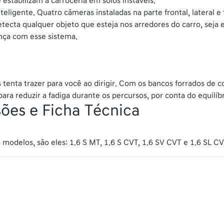
estabilizam a carroceria em solos instáveis.
ligente. Quatro câmeras instaladas na parte frontal, lateral e
 detecta qualquer objeto que esteja nos arredores do carro, se
nça com esse sistema.
s tenta trazer para você ao dirigir. Com os bancos forrados de 
ra reduzir a fadiga durante os percursos, por conta do equilíbr
sões e Ficha Técnica
 modelos, são eles: 1.6 S MT, 1.6 S CVT, 1.6 SV CVT e 1.6 SL CV