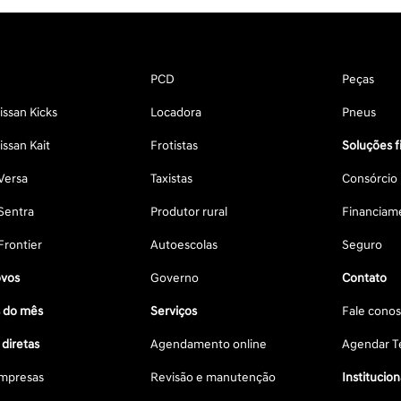
PCD
Peças
ssan Kicks
Locadora
Pneus
ssan Kait
Frotistas
Soluções f
Versa
Taxistas
Consórcio
Sentra
Produtor rural
Financiam
Frontier
Autoescolas
Seguro
vos
Governo
Contato
s do mês
Serviços
Fale cono
diretas
Agendamento online
Agendar Te
mpresas
Revisão e manutenção
Institucion