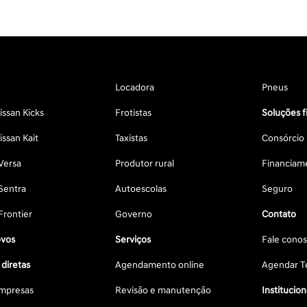
Locadora
Pneus
ssan Kicks
Frotistas
Soluções f
ssan Kait
Taxistas
Consórcio
Versa
Produtor rural
Financiam
Sentra
Autoescolas
Seguro
Frontier
Governo
Contato
vos
Serviços
Fale cono
diretas
Agendamento online
Agendar Te
mpresas
Revisão e manutenção
Institucion