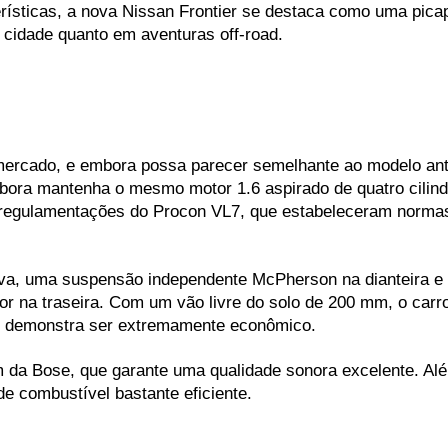
sticas, a nova Nissan Frontier se destaca como uma picape 
a cidade quanto em aventuras off-road.
 mercado, e embora possa parecer semelhante ao modelo ante
ora mantenha o mesmo motor 1.6 aspirado de quatro cilindr
 regulamentações do Procon VL7, que estabeleceram normas
iva, uma suspensão independente McPherson na dianteira e u
bor na traseira. Com um vão livre do solo de 200 mm, o carr
o, demonstra ser extremamente econômico.
a Bose, que garante uma qualidade sonora excelente. Além d
 combustível bastante eficiente.