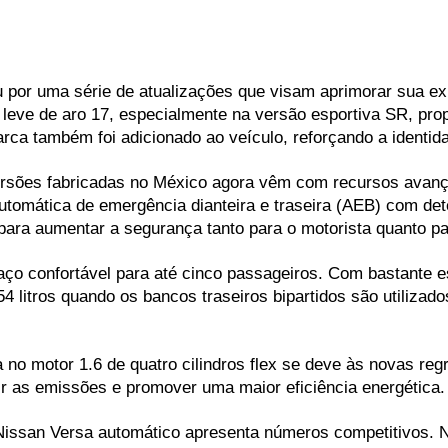
por uma série de atualizações que visam aprimorar sua ex
a leve de aro 17, especialmente na versão esportiva SR, pr
arca também foi adicionado ao veículo, reforçando a identid
versões fabricadas no México agora vêm com recursos avan
tomática de emergência dianteira e traseira (AEB) com det
 para aumentar a segurança tanto para o motorista quanto pa
ço confortável para até cinco passageiros. Com bastante e
litros quando os bancos traseiros bipartidos são utilizados,
o motor 1.6 de quatro cilindros flex se deve às novas regr
r as emissões e promover uma maior eficiência energética.
ssan Versa automático apresenta números competitivos. Na 