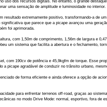
no uso dos recursos digitais. No entanto, o grande destaque 
onar uma sensação de amplitude e luminosidade no interior.
 um resultado extremamente positivo, transformando-a de u
tão significativa que parece que a picape avançou uma gera
bém foi aprimorada. 
tura, com 1,50m de comprimento, 1,56m de largura e 0,47m 
beu um sistema que facilita a abertura e o fechamento, torn
sel, com 190cv de potência e 45,9kgfm de torque. Esse prop
o a picape agradável de conduzir no trânsito urbano, mesm
nciado de forma eficiente e ainda oferece a opção de acio
acidade para enfrentar terrenos off-road, graças ao sistem
cânicas no modo Drive Mode: normal, esportivo, fora de es