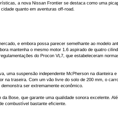
sticas, a nova Nissan Frontier se destaca como uma picape 
a cidade quanto em aventuras off-road.
 mercado, e embora possa parecer semelhante ao modelo ante
ora mantenha o mesmo motor 1.6 aspirado de quatro cilindr
 regulamentações do Procon VL7, que estabeleceram normas
iva, uma suspensão independente McPherson na dianteira e u
bor na traseira. Com um vão livre do solo de 200 mm, o carr
o, demonstra ser extremamente econômico.
a Bose, que garante uma qualidade sonora excelente. Além d
 combustível bastante eficiente.