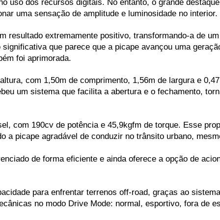
no uso dos recursos digitais. No entanto, o grande destaque 
onar uma sensação de amplitude e luminosidade no interior.
 um resultado extremamente positivo, transformando-a de u
tão significativa que parece que a picape avançou uma gera
bém foi aprimorada. 
tura, com 1,50m de comprimento, 1,56m de largura e 0,47m 
beu um sistema que facilita a abertura e o fechamento, torn
sel, com 190cv de potência e 45,9kgfm de torque. Esse prop
o a picape agradável de conduzir no trânsito urbano, mesm
nciado de forma eficiente e ainda oferece a opção de acio
acidade para enfrentar terrenos off-road, graças ao sistem
cânicas no modo Drive Mode: normal, esportivo, fora de es