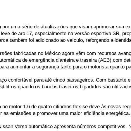
por uma série de atualizações que visam aprimorar sua ex
a leve de aro 17, especialmente na versão esportiva SR, pr
arca também foi adicionado ao veículo, reforçando a identid
versões fabricadas no México agora vêm com recursos avan
tomática de emergência dianteira e traseira (AEB) com det
 para aumentar a segurança tanto para o motorista quanto pa
ço confortável para até cinco passageiros. Com bastante e
litros quando os bancos traseiros bipartidos são utilizados,
o motor 1.6 de quatro cilindros flex se deve às novas regr
r as emissões e promover uma maior eficiência energética.
ssan Versa automático apresenta números competitivos. Na 