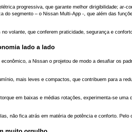
trica progressiva, que garante melhor dirigibilidade; ar-co
ca do segmento – o Nissan Multi-App -, que além das funçõ
no volante, que conferem praticidade, segurança e confort
onomia lado a lado
e econômico, a Nissan o projetou de modo a desafiar os pad
umínio, mais leves e compactos, que contribuem para a red
 torque em baixas e médias rotações, experimenta-se uma di
as, não fica atrás em matéria de potência e conforto. Pelo c
om muito orgulho