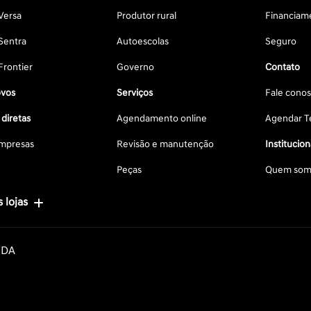
Versa
Produtor rural
Financiam
Sentra
Autoescolas
Seguro
Frontier
Governo
Contato
vos
Serviços
Fale cono
diretas
Agendamento online
Agendar Te
mpresas
Revisão e manutenção
Institucion
Peças
Quem som
 lojas
TDA