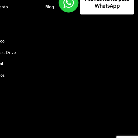
WhatsApp
ento
Blog
sco
st Drive
al
os