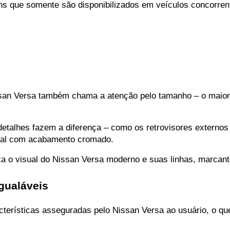
ens que somente são disponibilizados em veículos concorrent
an Versa também chama a atenção pelo tamanho – o maior da
talhes fazem a diferença – como os retrovisores externos c
rontal com acabamento cromado.
ixa o visual do Nissan Versa moderno e suas linhas, marcant
igualáveis
acterísticas asseguradas pelo Nissan Versa ao usuário, o q