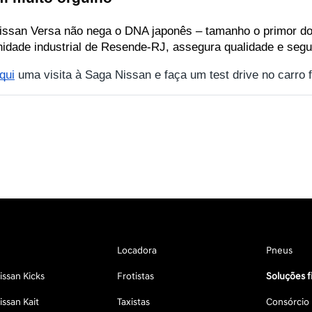
issan Versa não nega o DNA japonês – tamanho o primor do ca
unidade industrial de Resende-RJ, assegura qualidade e seg
qui
 uma visita à Saga Nissan e faça um test drive no carro
Locadora
Pneus
ssan Kicks
Frotistas
Soluções f
ssan Kait
Taxistas
Consórcio