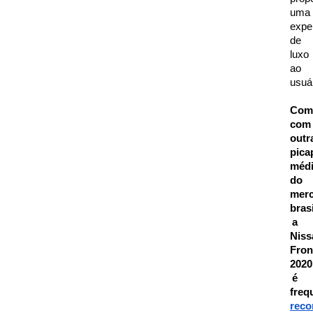
uma 
exper
de 
luxo 
ao 
usuár
Comp
com 
outra
pica
médi
do 
merc
brasi
a 
Niss
Front
2020 
é 
reco