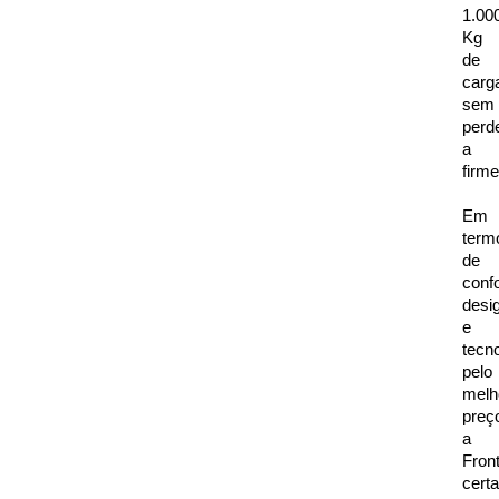
1.000
Kg 
de 
carga
sem 
perde
a 
firm
Em 
termo
de 
confo
desig
e 
tecno
pelo 
melho
preço
a 
Front
cert