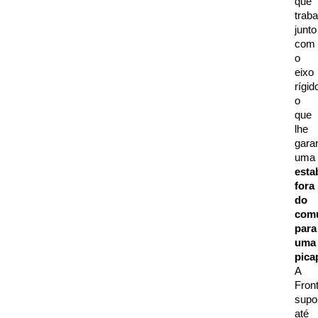
que 
traba
junto 
com 
o 
eixo 
rígido
o 
que 
lhe 
garan
uma 
estab
fora 
do 
com
para 
uma 
pica
A 
Front
supor
até 