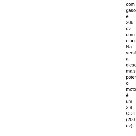
com 
gasol
e 
206 
cv 
com 
etanol
Na 
versã
a 
diesel
mais 
poten
o 
motor
é 
um 
2.8 
CDTI
(200 
cv). 