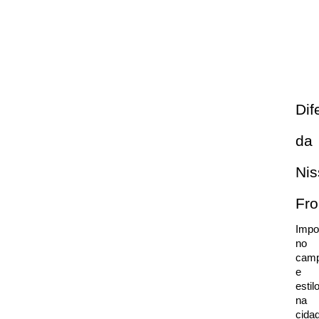
Dif
da 
Nis
Fro
Impo
no 
camp
e 
estil
na 
cidad