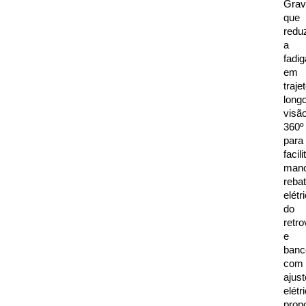
Gravi
que 
redu
a 
fadig
em 
trajet
longo
visão
360º 
para 
facilit
mano
rebat
elétri
do 
retro
e 
banc
com 
ajust
elétri
prop