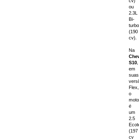
cv) 
ou 
2.3L 
Bi-
turbo 
(190 
cv). 
Na 
Chev
S10
, 
em 
suas 
vers
Flex, 
o 
motor
é 
um 
2.5 
Ecote
(197 
cv 