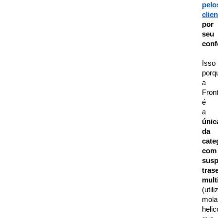
pelos
clie
por 
seu 
conf
Isso 
porqu
a 
Front
é 
a 
única
da 
categ
com 
susp
trase
mult
(utiliz
mola
helic