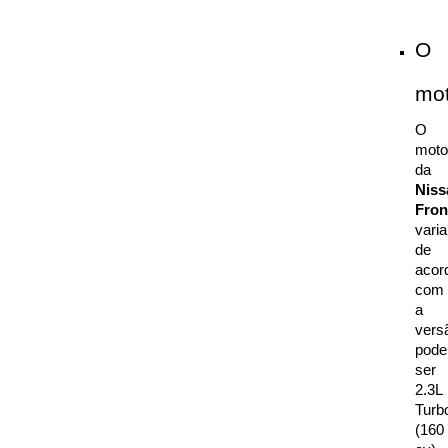
O 
mot
O 
motor
da 
Niss
Fron
varia 
de 
acord
com 
a 
versã
pode
ser 
2.3L 
Turbo
(160 