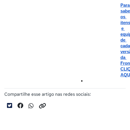
Para 
saber
os 
itens
e 
equi
de 
cada 
vers
da 
Front
CLIQ
AQU
Compartilhe esse artigo nas redes sociais: