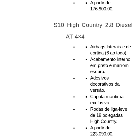
A partir de 
176.900,00.
S10 High Country 2.8 Diesel
AT 4×4
Airbags laterais e de 
cortina (6 ao todo).
Acabamento interno 
em preto e marrom 
escuro.
Adesivos 
decorativos da 
versão.
Capota marítima 
exclusiva.
Rodas de liga-leve 
de 18 polegadas 
High Country.
A partir de 
223.090,00.