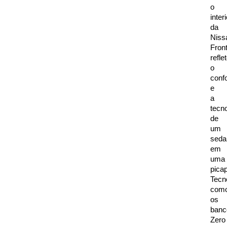
o 
interi
da 
Nissa
Front
reflet
o 
confo
e 
a 
tecno
de 
um 
seda
em 
uma 
picap
Tecno
como
os 
banc
Zero 