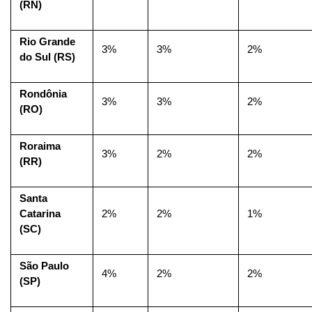
(RN)
Rio Grande 
3%
3%
2%
do Sul (RS)
Rondônia 
3%
3%
2%
(RO)
Roraima 
3%
2%
2%
(RR)
Santa 
Catarina 
2%
2%
1%
(SC)
São Paulo 
4%
2%
2%
(SP)