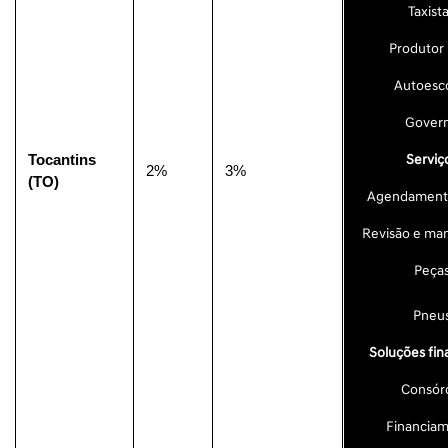
Taxist
Produtor 
Autoesc
Gover
Serviç
Tocantins 
2%
3%
(TO)
Agendamento
Revisão e ma
Peça
Pneu
Soluções fin
Consór
Financia