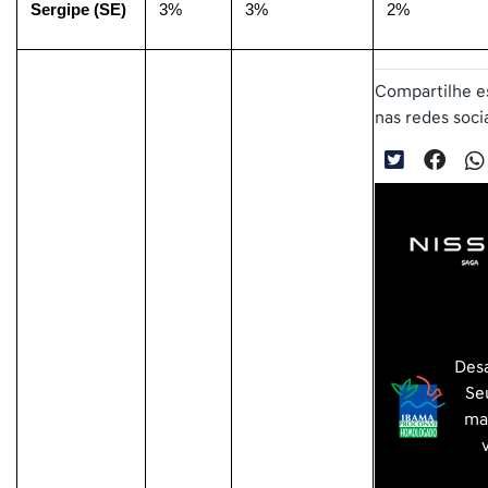
Sergipe (SE)
3%
3%
2%
Compartilhe e
nas redes socia
Desa
Se
mai