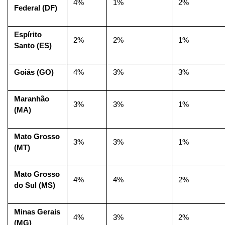
4%
1%
2%
Federal (DF)
Espírito 
2%
2%
1%
Santo (ES)
Goiás (GO)
4%
3%
3%
Maranhão 
3%
3%
1%
(MA)
Mato Grosso 
3%
3%
1%
(MT)
Mato Grosso 
4%
4%
2%
do Sul (MS)
Minas Gerais 
4%
3%
2%
(MG)