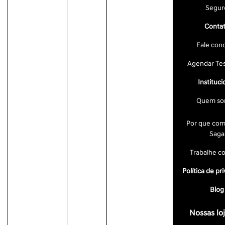
Segur
Conta
Fale con
Agendar Tes
Instituci
Quem so
Por que com
Saga
Trabalhe c
Política de pr
Blog
Nossas lo