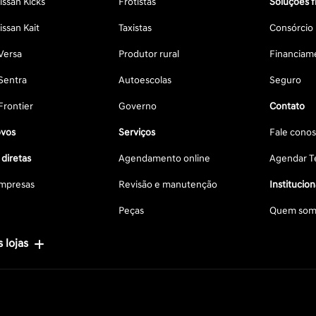
ssan Kicks
Frotistas
Soluções f
ssan Kait
Taxistas
Consórcio
Versa
Produtor rural
Financiam
Sentra
Autoescolas
Seguro
Frontier
Governo
Contato
vos
Serviços
Fale cono
diretas
Agendamento online
Agendar Te
mpresas
Revisão e manutenção
Institucion
Peças
Quem som
 lojas