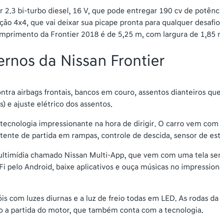
.3 bi-turbo diesel, 16 V, que pode entregar 190 cv de potênci
o 4x4, que vai deixar sua picape pronta para qualquer desafio
omprimento da Frontier 2018 é de 5,25 m, com largura de 1,85
ernos da Nissan Frontier
ontra airbags frontais, bancos em couro, assentos dianteiros q
 e ajuste elétrico dos assentos.
ecnologia impressionante na hora de dirigir. O carro vem com 
istente de partida em rampas, controle de descida, sensor de es
ultimídia chamado Nissan Multi-App, que vem com uma tela sens
Fi pelo Android, baixe aplicativos e ouça músicas no impress
is com luzes diurnas e a luz de freio todas em LED. As rodas da
 a partida do motor, que também conta com a tecnologia.