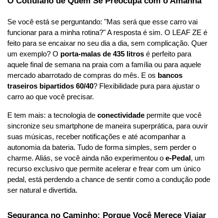
O Cotidiano de Quem Se Preocupa com o Amanhã
Se você está se perguntando: "Mas será que esse carro vai 
funcionar para a minha rotina?" A resposta é sim. O LEAF ZE é 
feito para se encaixar no seu dia a dia, sem complicação. Quer 
um exemplo? O 
porta-malas de 435 litros
 é perfeito para 
aquele final de semana na praia com a família ou para aquele 
mercado abarrotado de compras do mês. E os 
bancos 
traseiros bipartidos 60/40
? Flexibilidade pura para ajustar o 
carro ao que você precisar.
E tem mais: a tecnologia de 
conectividade
 permite que você 
sincronize seu smartphone de maneira superprática, para ouvir 
suas músicas, receber notificações e até acompanhar a 
autonomia da bateria. Tudo de forma simples, sem perder o 
charme. Aliás, se você ainda não experimentou o 
e-Pedal
, um 
recurso exclusivo que permite acelerar e frear com um único 
pedal, está perdendo a chance de sentir como a condução pode 
ser natural e divertida.
Segurança no Caminho: Porque Você Merece Viajar 