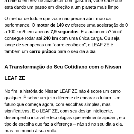
a bateria em vez de abastecer com gasolina, você sabe que 
está dando um passo em direção a um planeta mais limpo.
O melhor de tudo é que você não precisa abrir mão da 
performance. O 
motor de 149 cv
 oferece uma aceleração de 0 
a 100 km/h em apenas 
7,9 segundos
. E a autonomia? Você 
consegue rodar até 
240 km
 com uma única carga. Ou seja, 
longe de ser apenas um "carro ecológico", o LEAF ZE é 
também um 
carro prático
 para o seu dia a dia.
A Transformação do Seu Cotidiano com o Nissan 
LEAF ZE
No fim, a história do Nissan LEAF ZE não é sobre um carro 
qualquer. É sobre um jeito diferente de encarar o futuro. Um 
futuro que começa agora, com escolhas simples, mas 
significativas. E o LEAF ZE, com seu design inteligente, 
desempenho incrível e tecnologias que realmente ajudam, é o 
tipo de escolha que faz a diferença – não só no seu dia a dia, 
mas no mundo à sua volta.