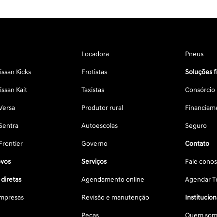
Locadora
Pneus
ssan Kicks
Frotistas
Soluções f
ssan Kait
Taxistas
Consórcio
Versa
Produtor rural
Financiam
Sentra
Autoescolas
Seguro
Frontier
Governo
Contato
vos
Serviços
Fale cono
diretas
Agendamento online
Agendar Te
mpresas
Revisão e manutenção
Institucion
Peças
Quem som