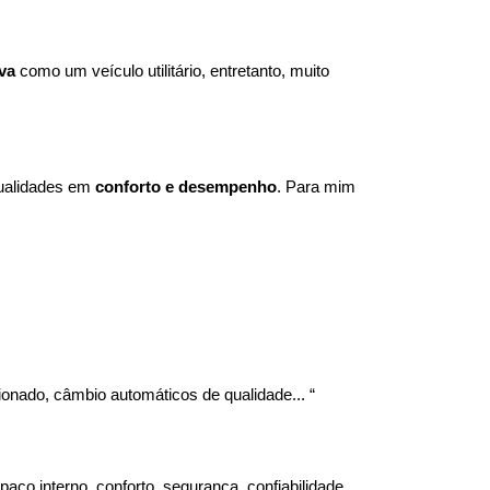
va
 como um veículo utilitário, entretanto, muito 
ualidades em 
conforto e desempenho
. Para mim 
ionado, câmbio automáticos de qualidade... “
o interno, conforto, segurança, confiabilidade, 