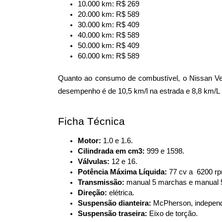
10.000 km: R$ 269 
20.000 km: R$ 589 
30.000 km: R$ 409 
40.000 km: R$ 589 
50.000 km: R$ 409 
60.000 km: R$ 589
Quanto ao consumo de combustível, o Nissan Vers
desempenho é de 10,5 km/l na estrada e 8,8 km/L 
Ficha Técnica
Motor:
 1.0 e 1.6.
Cilindrada em cm3:
 999 e 1598.
Válvulas:
 12 e 16.
Potência Máxima Líquida: 
77 cv a  6200 r
Transmissão: 
manual 5 marchas e manual 
Direção:
 elétrica.
Suspensão dianteira: 
McPherson, independe
Suspensão traseira: 
Eixo de torção.