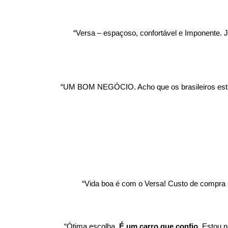
“Versa – espaçoso, confortável e Imponente. Já
“UM BOM NEGÓCIO. Acho que os brasileiros estão
“Vida boa é com o Versa! Custo de compra 
“Ótima escolha. 
É um carro que confio
. Estou 