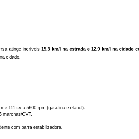
a atinge incríveis 
15,3 km/l na estrada e 12,9 km/l na cidade 
na cidade. 
pm e 
111 cv a 5600 rpm (gasolina e etanol).
5 marchas/CVT.
nte com barra estabilizadora.