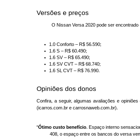
Versões e preços
O Nissan Versa 2020 pode ser encontrado 
1.0 Conforto – R$ 56.590;
1.6 S – R$ 60.490;
1.6 SV – R$ 65.490;
1.6 SV CVT – R$ 68.740;
1.6 SL CVT – R$ 76.990.
Opiniões dos donos 
Confira, a seguir, algumas avaliações e opiniõe
(icarros.com.br e carrosnaweb.com.br).
“
Ótimo custo benefício
. Espaço interno sensacion
408, o espaço entre os bancos do versa ven