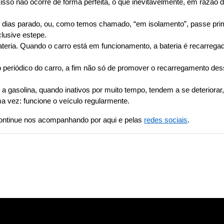
so não ocorre de forma perfeita, o que inevitavelmente, em razão do
s dias parado, ou, como temos chamado, “em isolamento”, passe pri
clusive estepe.
bateria. Quando o carro está em funcionamento, a bateria é recarreg
 periódico do carro, a fim não só de promover o recarregamento des
a gasolina, quando inativos por muito tempo, tendem a se deteriora
a vez: funcione o veículo regularmente.
ontinue nos acompanhando por aqui e pelas 
redes sociais
.