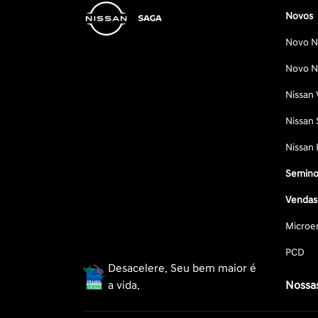
Novos
Novo Ni
Novo Ni
Nissan 
Nissan 
Nissan 
Semino
Vendas 
Microe
PCD
Desacelere. Seu bem maior é
a vida.
Nossas