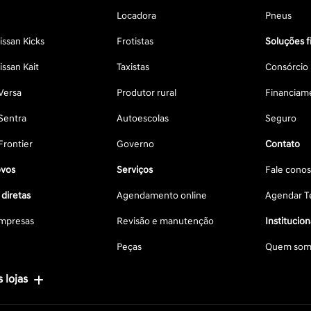
Locadora
Pneus
ssan Kicks
Frotistas
Soluções f
ssan Kait
Taxistas
Consórcio
Versa
Produtor rural
Financiam
Sentra
Autoescolas
Seguro
Frontier
Governo
Contato
vos
Serviços
Fale cono
diretas
Agendamento online
Agendar Te
mpresas
Revisão e manutenção
Institucion
Peças
Quem som
 lojas