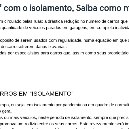
 com o isolamento. Saiba como m
circulado pelas ruas: a drástica redução no número de carros que e
uantidade de veículos parados em garagens, em completa inatividad
propósito de serem usados com regularidade, numa equação em que o 
do carro sofrerem danos e avarias.
s por especialistas para carros que, assim como seus proprietários
ARROS EM “ISOLAMENTO”
mpo, ou seja, em isolamento por pandemia ou em quadro de normalida
 geral.
ois ou mais veículos, neste período de isolamento, sempre que precisa
promova um rodízio entre os seus carros. Este revezamento será imp