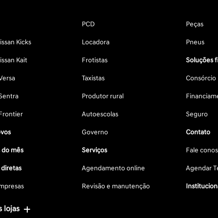
PCD
Peças
ssan Kicks
Locadora
Pneus
ssan Kait
Frotistas
Soluções f
Versa
Taxistas
Consórcio
Sentra
Produtor rural
Financiam
Frontier
Autoescolas
Seguro
vos
Governo
Contato
s do mês
Serviços
Fale cono
diretas
Agendamento online
Agendar Te
mpresas
Revisão e manutenção
Institucion
 lojas