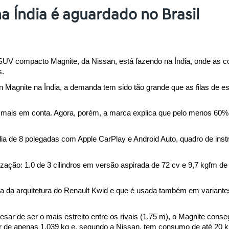
a Índia é aguardado no Brasil
UV compacto Magnite, da Nissan, está fazendo na Índia, onde as co
s.
n Magnite na Índia, a demanda tem sido tão grande que as filas de
mais em conta. Agora, porém, a marca explica que pelo menos 60%
dia de 8 polegadas com Apple CarPlay e Android Auto, quadro de instr
ação: 1.0 de 3 cilindros em versão aspirada de 72 cv e 9,7 kgfm de 
a da arquitetura do Renault Kwid e que é usada também em variante
pesar de ser o mais estreito entre os rivais (1,75 m), o Magnite con
de apenas 1.039 kg e, segundo a Nissan, tem consumo de até 20 km/