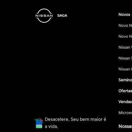
Novos
Novo Ni
Novo Ni
Nissan 
Nissan 
Nissan 
Semino
Oferta
Vendas 
Microe
Desacelere. Seu bem maior é
a vida.
Nossas