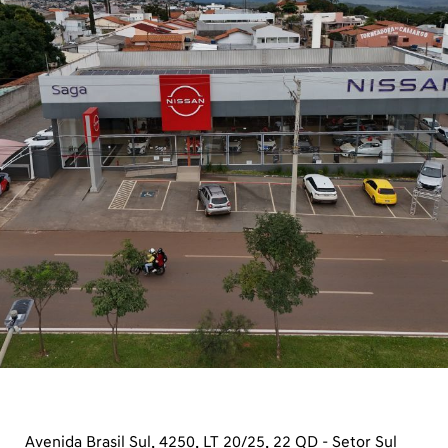
Jamil Miguel - Anápolis - Goiás
Como chegar
Telefone
Pós Vendas
Clique aqui
Clique aqui
Whatsapp
Clique aqui
Horários de funcionamento
Showroom
Segunda a sexta, das 8h às
18h
Sábado, das 8h às 12h.