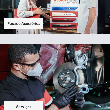
Por que escolher a Saga
Nissan?
Descubra as vantagens de fazer parte da nossa Casa de
Amigos:
Cliente em 1º lugar
Aqui na Saga Nissan, os clientes são nossos amigos. Fazemos o