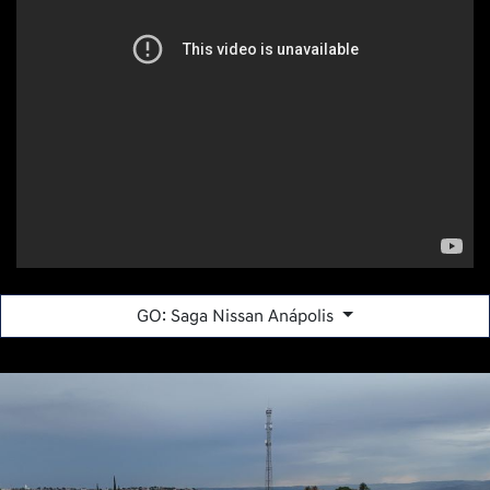
Avenida Brasil Sul, 4250, LT 20/25, 22 QD - Setor Sul