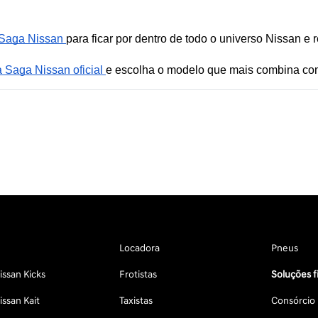
 Saga Nissan 
para ficar por dentro de todo o universo Nissan e r
 Saga Nissan oficial 
e escolha o modelo que mais combina co
Locadora
Pneus
ssan Kicks
Frotistas
Soluções f
ssan Kait
Taxistas
Consórcio