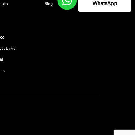
WhatsApp
ento
Blog
sco
st Drive
al
os