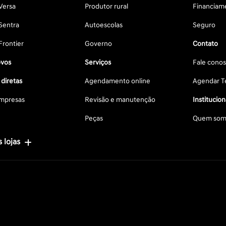
Versa
Produtor rural
Financiam
Sentra
Autoescolas
Seguro
Frontier
Governo
Contato
vos
Serviços
Fale cono
diretas
Agendamento online
Agendar Te
mpresas
Revisão e manutenção
Institucion
Peças
Quem som
 lojas