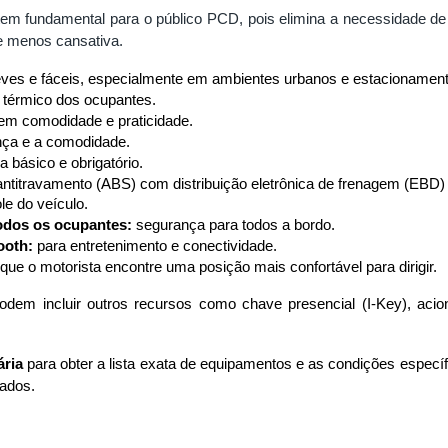
tem fundamental para o público PCD, pois elimina a necessidade d
 menos cansativa.
eves e fáceis, especialmente em ambientes urbanos e estacionamen
o térmico dos ocupantes.
cem comodidade e praticidade.
nça e a comodidade.
 básico e obrigatório.
 antitravamento (ABS) com distribuição eletrônica de frenagem (EBD)
le do veículo.
todos os ocupantes:
 segurança para todos a bordo.
ooth:
 para entretenimento e conectividade.
 que o motorista encontre uma posição mais confortável para dirigir.
em incluir outros recursos como chave presencial (I-Key), aciona
ria 
para obter a lista exata de equipamentos e as condições espec
zados.