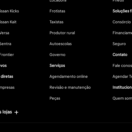
Locadora
Pneus
ssan Kicks
Frotistas
Soluções f
ssan Kait
Taxistas
Consórcio
Versa
Produtor rural
Financiam
Sentra
Autoescolas
Seguro
Frontier
Governo
Contato
vos
Serviços
Fale cono
diretas
Agendamento online
Agendar Te
mpresas
Revisão e manutenção
Institucion
Peças
Quem som
 lojas