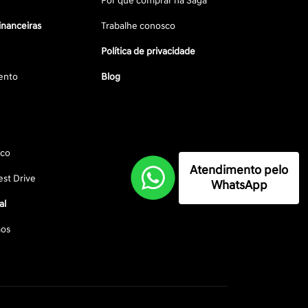
Por que comprar na Saga
inanceiras
Trabalhe conosco
Política de privacidade
ento
Blog
sco
Atendimento pelo
st Drive
WhatsApp
al
os