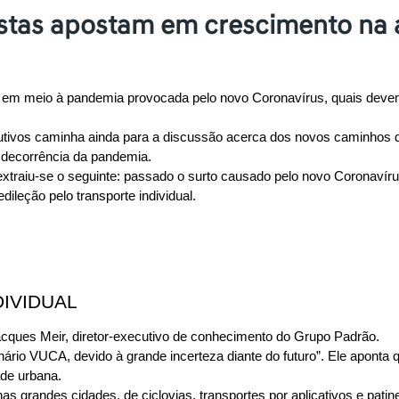
stas apostam em crescimento na 
o, em meio à pandemia provocada pelo novo Coronavírus, quais deve
cutivos caminha ainda para a discussão acerca dos novos caminhos 
decorrência da pandemia.
 extraiu-se o seguinte: passado o surto causado pelo novo Coronavír
edileção pelo transporte individual.
IVIDUAL
cques Meir, diretor-executivo de conhecimento do Grupo Padrão.
ário VUCA, devido à grande incerteza diante do futuro”. Ele aponta
ade urbana.
as grandes cidades, de ciclovias, transportes por aplicativos e pati