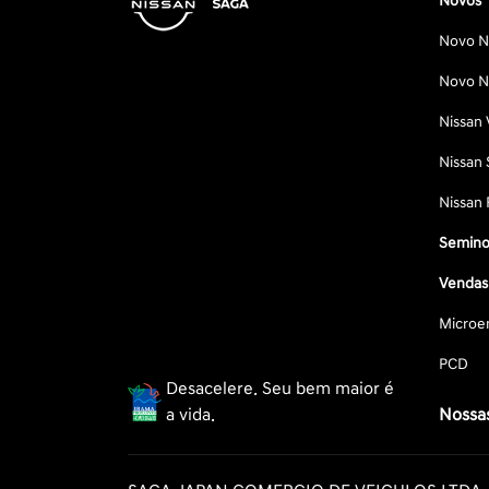
Novos
Novo Ni
Novo Ni
Nissan 
Nissan 
Nissan 
Semino
Vendas 
Microe
PCD
Desacelere. Seu bem maior é
a vida.
Nossas