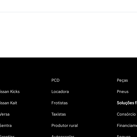
PCD
Peças
ssan Kicks
Locadora
Pneus
ssan Kait
Frotistas
Soluções f
Versa
Taxistas
Consórcio
Sentra
Produtor rural
Financiam
Frontier
Autoescolas
Seguro