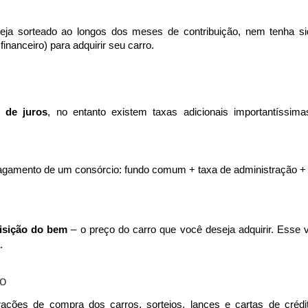
ja sorteado ao longos dos meses de contribuição, nem tenha sido
financeiro) para adquirir seu carro. 
s de juros
, no entanto existem taxas adicionais importantíssim
agamento de um consórcio: fundo comum + taxa de administração + f
uisição do bem 
– o preço do carro que você deseja adquirir. Esse v
. 
ão
ações de compra dos carros, sorteios, lances e cartas de crédito