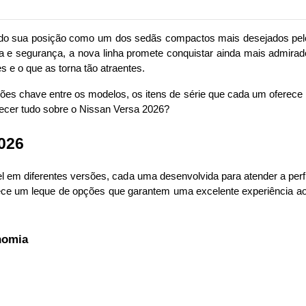
do sua posição como um dos sedãs compactos mais desejados pel
ia e segurança, a nova linha promete conquistar ainda mais admir
 e o que as torna tão atraentes.
inções chave entre os modelos, os itens de série que cada um oferece
ecer
 tudo sobre o Nissan Versa 2026?
026
l em diferentes versões, cada uma desenvolvida para atender a perfi
ece um leque de opções que garantem uma excelente experiência ao di
nomia