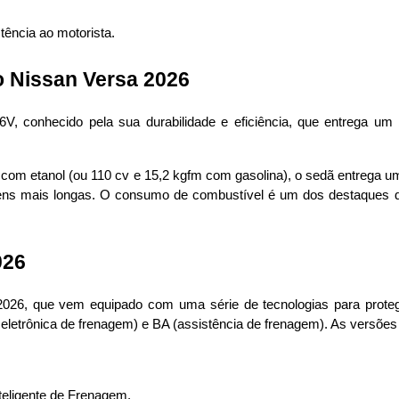
ência ao motorista.
 Nissan Versa 2026
, conhecido pela sua durabilidade e eficiência, que entrega um 
com etanol (ou 110 cv e 15,2 kgfm com gasolina), o sedã entrega uma
agens mais longas. O consumo de combustível é um dos destaques d
026
2026, que vem equipado com uma série de tecnologias para prote
ão eletrônica de frenagem) e BA (assistência de frenagem). As versõ
nteligente de Frenagem.