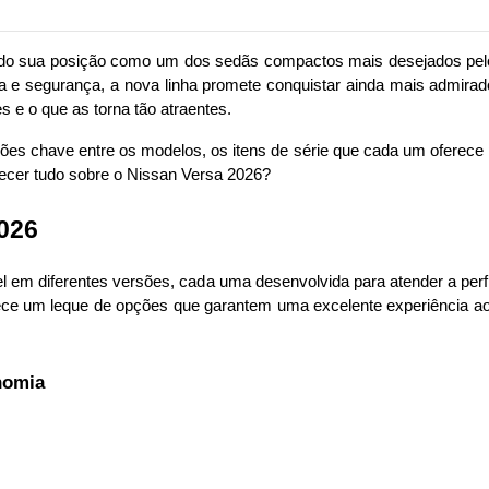
do sua posição como um dos sedãs compactos mais desejados pel
ia e segurança, a nova linha promete conquistar ainda mais admir
 e o que as torna tão atraentes.
inções chave entre os modelos, os itens de série que cada um oferece
ecer
 tudo sobre o Nissan Versa 2026?
026
l em diferentes versões, cada uma desenvolvida para atender a perfi
ece um leque de opções que garantem uma excelente experiência ao di
nomia