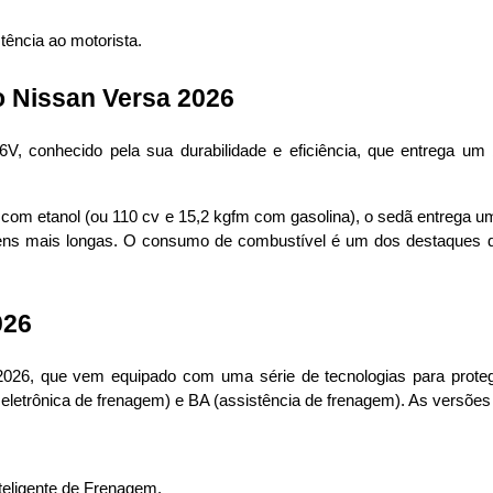
ência ao motorista.
 Nissan Versa 2026
, conhecido pela sua durabilidade e eficiência, que entrega um 
com etanol (ou 110 cv e 15,2 kgfm com gasolina), o sedã entrega uma
agens mais longas. O consumo de combustível é um dos destaques d
026
2026, que vem equipado com uma série de tecnologias para prote
ão eletrônica de frenagem) e BA (assistência de frenagem). As versõ
nteligente de Frenagem.