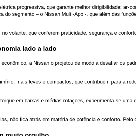
trica progressiva, que garante melhor dirigibilidade; ar-co
ca do segmento – o Nissan Multi-App -, que além das funçõ
no volante, que conferem praticidade, segurança e confort
onomia lado a lado
e econômico, a Nissan o projetou de modo a desafiar os pad
umínio, mais leves e compactos, que contribuem para a red
 torque em baixas e médias rotações, experimenta-se uma di
as, não fica atrás em matéria de potência e conforto. Pelo c
om muito orgulho