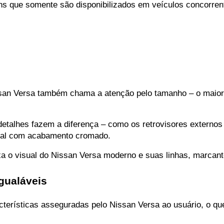
ens que somente são disponibilizados em veículos concorrent
an Versa também chama a atenção pelo tamanho – o maior da
talhes fazem a diferença – como os retrovisores externos c
rontal com acabamento cromado.
ixa o visual do Nissan Versa moderno e suas linhas, marcant
igualáveis
acterísticas asseguradas pelo Nissan Versa ao usuário, o q