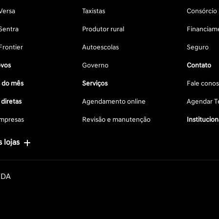
Versa
Taxistas
Consórcio
Sentra
Produtor rural
Financiam
Frontier
Autoescolas
Seguro
vos
Governo
Contato
s do mês
Serviços
Fale cono
diretas
Agendamento online
Agendar Te
mpresas
Revisão e manutenção
Institucion
 lojas
TDA