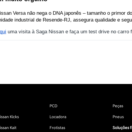
issan Versa não nega o DNA japonês – tamanho o primor do ca
unidade industrial de Resende-RJ, assegura qualidade e seg
qui
 uma visita à Saga Nissan e faça um test drive no carro
PCD
Peças
ssan Kicks
Locadora
Pneus
ssan Kait
Frotistas
Soluções f