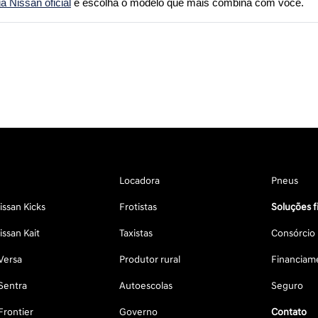
 Nissan oficial
 e escolha o modelo que mais combina com você.
Locadora
Pneus
ssan Kicks
Frotistas
Soluções f
ssan Kait
Taxistas
Consórcio
Versa
Produtor rural
Financiam
Sentra
Autoescolas
Seguro
Frontier
Governo
Contato