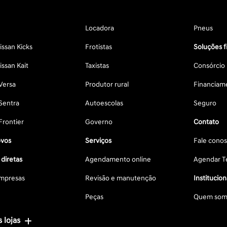
Locadora
Pneus
ssan Kicks
Frotistas
Soluções f
ssan Kait
Taxistas
Consórcio
Versa
Produtor rural
Financiam
Sentra
Autoescolas
Seguro
Frontier
Governo
Contato
vos
Serviços
Fale cono
diretas
Agendamento online
Agendar Te
mpresas
Revisão e manutenção
Institucion
Peças
Quem som
 lojas