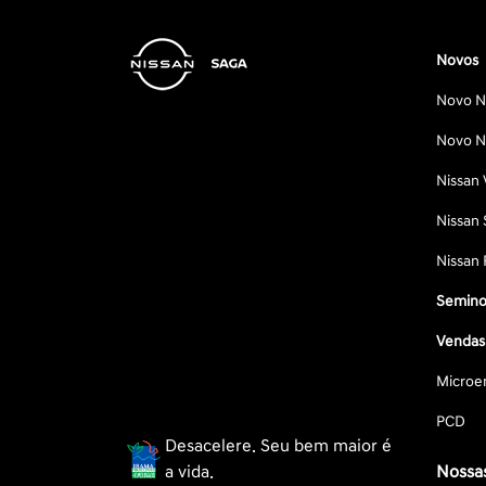
Novos
Novo Ni
Novo Ni
Nissan 
Nissan 
Nissan 
Semino
Vendas 
Microe
PCD
Desacelere. Seu bem maior é
a vida.
Nossas