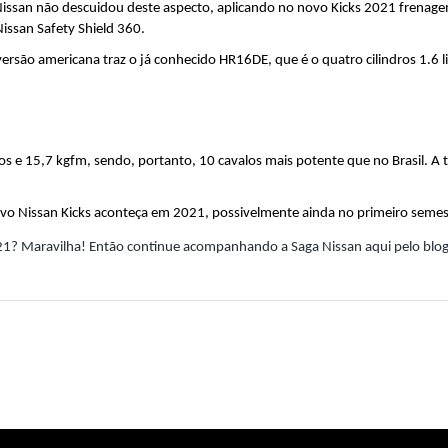
a Nissan não descuidou deste aspecto, aplicando no novo Kicks 2021 frenag
issan Safety Shield 360.
são americana traz o já conhecido HR16DE, que é o quatro cilindros 1.6 li
s e 15,7 kgfm, sendo, portanto, 10 cavalos mais potente que no Brasil. A tr
novo Nissan Kicks aconteça em 2021, possivelmente ainda no primeiro semes
021? Maravilha! Então continue acompanhando a Saga Nissan aqui pelo blog