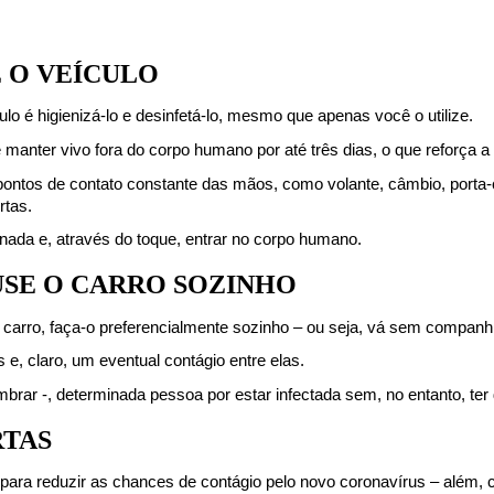
E O VEÍCULO
lo é higienizá-lo e desinfetá-lo, mesmo que apenas você o utilize.
nter vivo fora do corpo humano por até três dias, o que reforça a 
pontos de contato constante das mãos, como volante, câmbio, porta-co
rtas.
nada e, através do toque, entrar no corpo humano.
 USE O CARRO SOZINHO
de carro, faça-o preferencialmente sozinho – ou seja, vá sem companh
 e, claro, um eventual contágio entre elas.
mbrar -, determinada pessoa por estar infectada sem, no entanto, te
RTAS
ara reduzir as chances de contágio pelo novo coronavírus – além, c