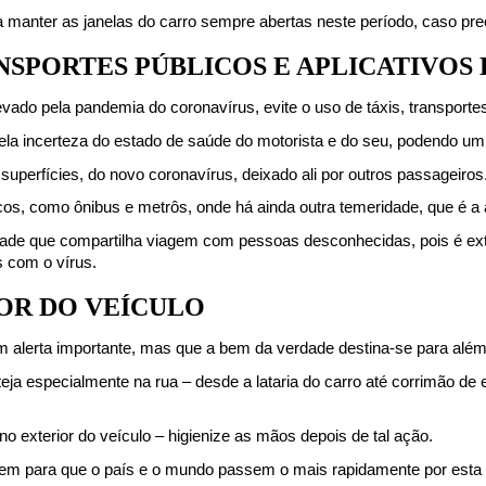
a manter as janelas do carro sempre abertas neste período, caso preci
RANSPORTES PÚBLICOS E APLICATIVO
evado pela pandemia do coronavírus, evite o uso de táxis, transportes
ela incerteza do estado de saúde do motorista e do seu, podendo um
superfícies, do novo coronavírus, deixado ali por outros passageiros
licos, como ônibus e metrôs, onde há ainda outra temeridade, que é 
lidade que compartilha viagem com pessoas desconhecidas, pois é ex
 com o vírus.
IOR DO VEÍCULO
 um alerta importante, mas que a bem da verdade destina-se para além
teja especialmente na rua – desde a lataria do carro até corrimão de 
no exterior do veículo – higienize as mãos depois de tal ação.
uem para que o país e o mundo passem o mais rapidamente por esta