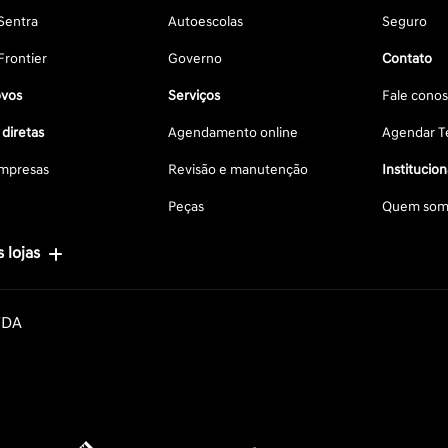
Sentra
Autoescolas
Seguro
Frontier
Governo
Contato
vos
Serviços
Fale cono
diretas
Agendamento online
Agendar Te
mpresas
Revisão e manutenção
Institucion
Peças
Quem som
 lojas
TDA