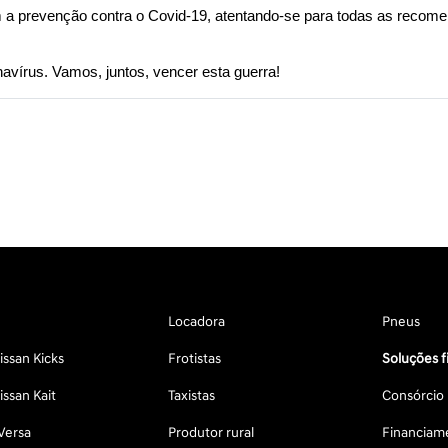
om a prevenção contra o Covid-19, atentando-se para todas as recom
avírus. Vamos, juntos, vencer esta guerra!
Locadora
Pneus
ssan Kicks
Frotistas
Soluções f
ssan Kait
Taxistas
Consórcio
Versa
Produtor rural
Financiam