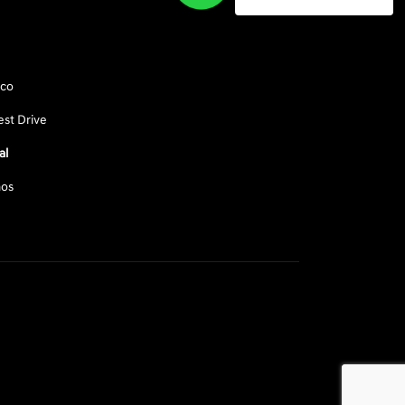
sco
st Drive
al
os