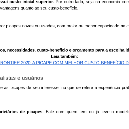
ui custo inicial superior. 
Por outro lado, seja na economia com
vantagens quanto ao seu custo-benefício. 
por picapes novas ou usadas, com maior ou menor capacidade na carro
os, necessidades, custo-benefício e orçamento para a escolha id
Leia também:
FRONTIER 2020: A PICAPE COM MELHOR CUSTO-BENEFÍCIO D
listas e usuários
as picapes de seu interesse, no que se refere à experiência prát
ietários de picapes. 
Fale com quem tem ou já teve o modelo 