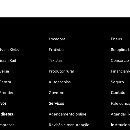
Locadora
Pneus
ssan Kicks
Frotistas
Soluções f
ssan Kait
Taxistas
Consórcio
Versa
Produtor rural
Financiam
Sentra
Autoescolas
Seguro
Frontier
Governo
Contato
vos
Serviços
Fale cono
diretas
Agendamento online
Agendar Te
mpresas
Revisão e manutenção
Institucion